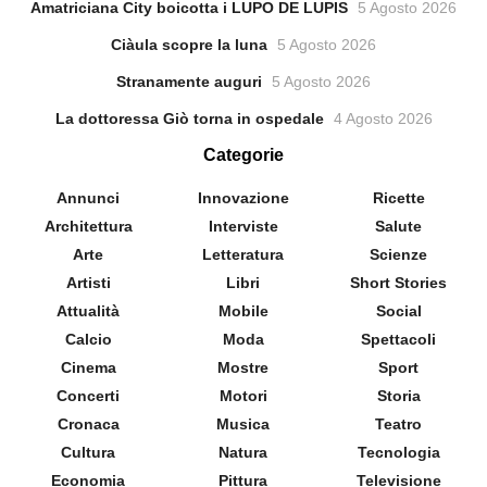
Amatriciana City boicotta i LUPO DE LUPIS
5 Agosto 2026
Ciàula scopre la luna
5 Agosto 2026
Stranamente auguri
5 Agosto 2026
La dottoressa Giò torna in ospedale
4 Agosto 2026
Categorie
Annunci
Innovazione
Ricette
Architettura
Interviste
Salute
Arte
Letteratura
Scienze
Artisti
Libri
Short Stories
Attualità
Mobile
Social
Calcio
Moda
Spettacoli
Cinema
Mostre
Sport
Concerti
Motori
Storia
Cronaca
Musica
Teatro
Cultura
Natura
Tecnologia
Economia
Pittura
Televisione