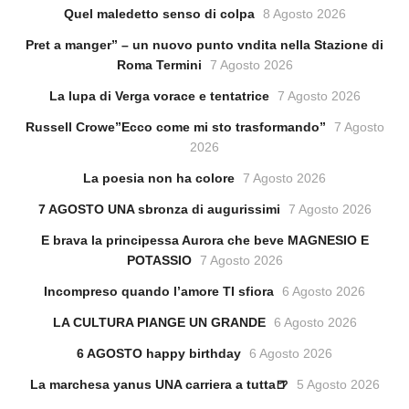
Quel maledetto senso di colpa
8 Agosto 2026
Pret a manger” – un nuovo punto vndita nella Stazione di
Roma Termini
7 Agosto 2026
La lupa di Verga vorace e tentatrice
7 Agosto 2026
Russell Crowe”Ecco come mi sto trasformando”
7 Agosto
2026
La poesia non ha colore
7 Agosto 2026
7 AGOSTO UNA sbronza di augurissimi
7 Agosto 2026
E brava la principessa Aurora che beve MAGNESIO E
POTASSIO
7 Agosto 2026
Incompreso quando l’amore TI sfiora
6 Agosto 2026
LA CULTURA PIANGE UN GRANDE
6 Agosto 2026
6 AGOSTO happy birthday
6 Agosto 2026
La marchesa yanus UNA carriera a tutta🍺
5 Agosto 2026