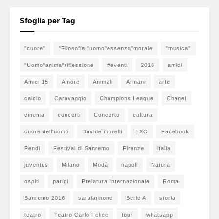
Sfoglia per Tag
"cuore"
"Filosofia "uomo"essenza"morale
"musica"
"Uomo"anima"riflessione
#eventi
2016
amici
Amici 15
Amore
Animali
Armani
arte
calcio
Caravaggio
Champions League
Chanel
cinema
concerti
Concerto
cultura
cuore dell'uomo
Davide morelli
EXO
Facebook
Fendi
Festival di Sanremo
Firenze
italia
juventus
Milano
Modà
napoli
Natura
ospiti
parigi
Prelatura Internazionale
Roma
Sanremo 2016
saraiannone
Serie A
storia
teatro
Teatro Carlo Felice
tour
whatsapp