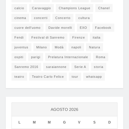
calcio
Caravaggio
Champions League
Chanel
cinema
concerti
Concerto
cultura
cuore dell'uomo
Davide morelli
EXO
Facebook
Fendi
Festival di Sanremo
Firenze
italia
juventus
Milano
Modà
napoli
Natura
ospiti
parigi
Prelatura Internazionale
Roma
Sanremo 2016
saraiannone
Serie A
storia
teatro
Teatro Carlo Felice
tour
whatsapp
AGOSTO 2026
L
M
M
G
V
S
D