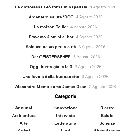
La dottoressa Giò torna in ospedale
4 Agosto 2026
Argentero saluta ‘DOC
4 Agosto 2026
La maison Tellier
4 Agosto 2026
Eravamo 4 amici al bar
4 Agosto 2026
Sola me ne vo per la città
3 Agosto 2026
Der GEISTERSEHER
3 Agosto 2026
Oggi busta gialla la 3
3 Agosto 2026
Una favola della buonanotte
3 Agosto 2026
Alssandro Momo come James Dean
2 Agosto 2026
Categorie
Annunci
Innovazione
Ricette
Architettura
Interviste
Salute
Arte
Letteratura
Scienze
Artisti
Libri
Short Stories