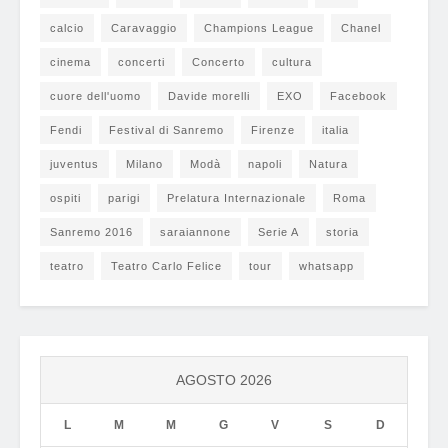
calcio
Caravaggio
Champions League
Chanel
cinema
concerti
Concerto
cultura
cuore dell'uomo
Davide morelli
EXO
Facebook
Fendi
Festival di Sanremo
Firenze
italia
juventus
Milano
Modà
napoli
Natura
ospiti
parigi
Prelatura Internazionale
Roma
Sanremo 2016
saraiannone
Serie A
storia
teatro
Teatro Carlo Felice
tour
whatsapp
AGOSTO 2026
L
M
M
G
V
S
D