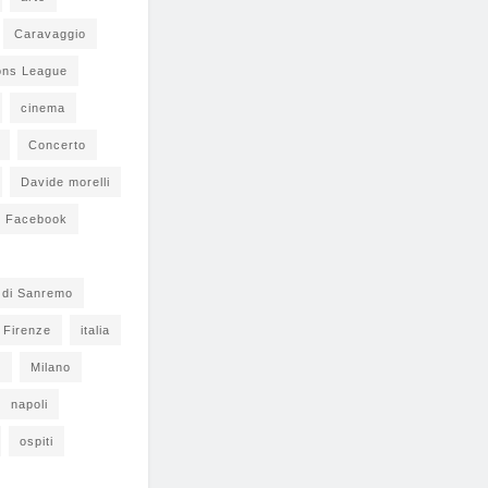
Caravaggio
ons League
cinema
Concerto
Davide morelli
Facebook
l di Sanremo
Firenze
italia
s
Milano
napoli
ospiti