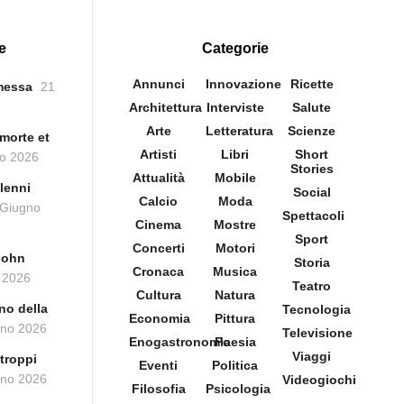
e
Categorie
Annunci
Innovazione
Ricette
messa
21
Architettura
Interviste
Salute
Arte
Letteratura
Scienze
morte et
Artisti
Libri
Short
o 2026
Stories
Attualità
Mobile
lenni
Social
Calcio
Moda
 Giugno
Spettacoli
Cinema
Mostre
Sport
Concerti
Motori
John
Storia
Cronaca
Musica
 2026
Teatro
Cultura
Natura
no della
Tecnologia
Economia
Pittura
gno 2026
Televisione
Enogastronomia
Poesia
Viaggi
troppi
Eventi
Politica
gno 2026
Videogiochi
Filosofia
Psicologia