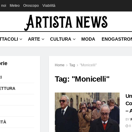
 noi
Meteo
Oroscopo
Viabilità
TTACOLI
ARTE
CULTURA
MODA
ENOGASTRO
rie
Home
Tag
"Monicelli"
Tag:
"Monicelli"
I
ETTURA
Un
Co
– 
BY
ITÀ
8 