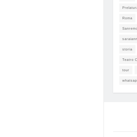
Prelatur
Roma
Sanrem
saraian
storia
Teatro C
tour
whatsa