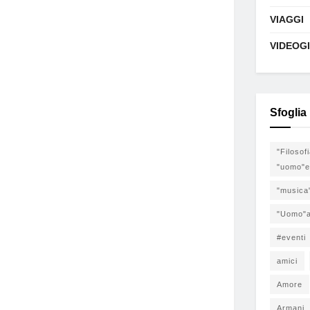
VIAGGI
VIDEOG
Sfoglia
"Filosof
"uomo"e
"musica
"Uomo"a
#eventi
amici
Amore
Armani