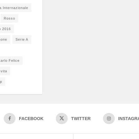
a Internazionale
Rosso
o 2016
none
Serie A
arlo Felice
vita
pp
FACEBOOK
TWITTER
INSTAGR