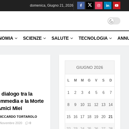
domenica, Giugno 21, 2026
NOMIA
SCIENZE
SALUTE
TECNOLOGIA
ANNU
GIUGNO 2026
L
M
M
G
V
S
D
1
2
3
4
5
6
7
 dialogo tra la
mmedia e la Morte
8
9
10
11
12
13
14
Amici Miei
15
16
17
18
19
20
21
RICCARDO TORTAROLO
Novembre 2020
0
22
23
24
25
26
27
28