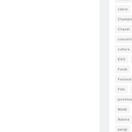
calcio
Champi
Chanel
concerti
cultura
EXO
Fendi
Festiva
Film
juventu
Modà
Natura
parigi