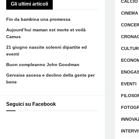
CALCIO
Gli ultimi articoli
CINEMA
Fin da bambina una promessa
CONCER
Aujourd’hui maman est morte et voilà
Camus
CRONA
21 giugno nascite solenni dipartite ed
CULTUR
eventi
ECONOM
Buon compleanno John Goodman
ENOGA
Gervaise ascesa e declino della gente per
bene
EVENTI
FILOSO
Seguici su Facebook
FOTOGR
INNOVA
INTERVI