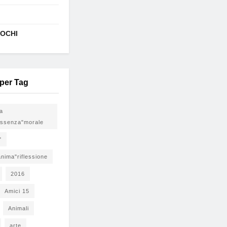
IOCHI
 per Tag
ia
ssenza"morale
"
nima"riflessione
2016
Amici 15
Animali
arte