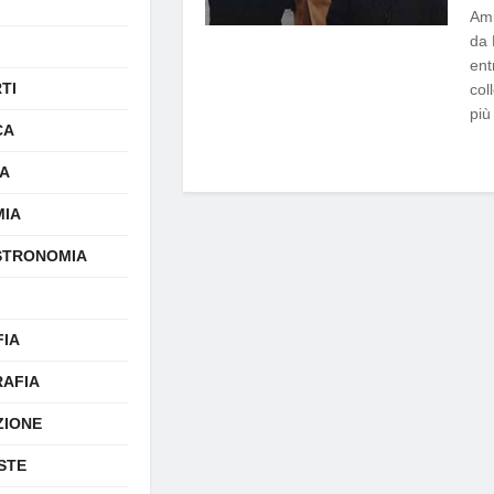
Ami
da 
ent
TI
col
più 
CA
A
IA
STRONOMIA
FIA
AFIA
ZIONE
STE