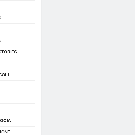
E
E
STORIES
COLI
OGIA
SIONE