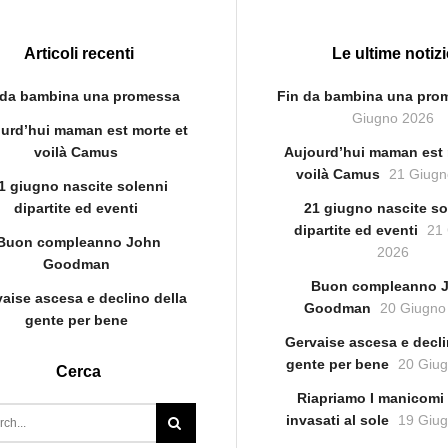
Articoli recenti
Le ultime notizi
 da bambina una promessa
Fin da bambina una pro
Giugno 2026
urd’hui maman est morte et
voilà Camus
Aujourd’hui maman est 
voilà Camus
21 Giugn
1 giugno nascite solenni
dipartite ed eventi
21 giugno nascite so
dipartite ed eventi
21
Buon compleanno John
2026
Goodman
Buon compleanno 
aise ascesa e declino della
Goodman
20 Giugno
gente per bene
Gervaise ascesa e decli
gente per bene
20 Giu
Cerca
Riapriamo I manicomi 
invasati al sole
19 Giu