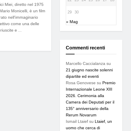
ci Miei, diretto nel 1975
Mario Monicelli, è un film
29
30
rato nell'immaginario
« Mag
lettivo come una delle
riuscite e ...
Commenti recenti
Marcello Caccialanza
su
21 giugno nascite solenni
dipartite ed eventi
Rosa Genovese
su
Premio
Internazionale Leone XIII
2026. Cerimonia alla
Camera dei Deputati per il
135° anniversario della
Rerum Novarum
Ismail Ltaief
su
Ltaief, un
uomo che cerca di