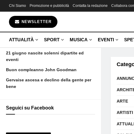
Chi Siamo
Promozione e pubblicità
Contatta la redazione
Collabora con
Gli ultimi articoli
NEWSLETTER
Fin da bambina una promessa
Aujourd’hui maman est morte et voilà
ATTUALITÀ
SPORT
MUSICA
EVENTI
SPE
Camus
21 giugno nascite solenni dipartite ed
eventi
Catego
Buon compleanno John Goodman
ANNUNC
Gervaise ascesa e declino della gente per
bene
ARCHIT
ARTE
Seguici su Facebook
ARTISTI
ATTUAL