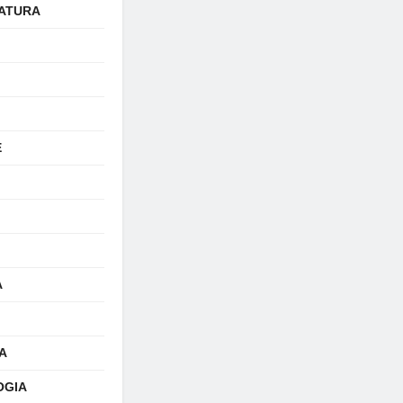
ATURA
E
A
A
OGIA