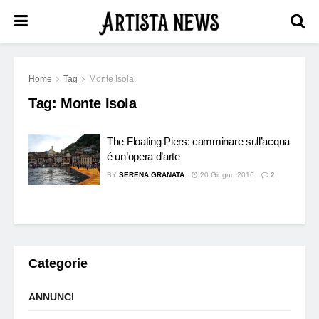
Home
Tag
Monte Isola
Tag:
Monte Isola
The Floating Piers: camminare sull’acqua
é un’opera d’arte
BY
SERENA GRANATA
20 Giugno 2016
2
Categorie
ANNUNCI