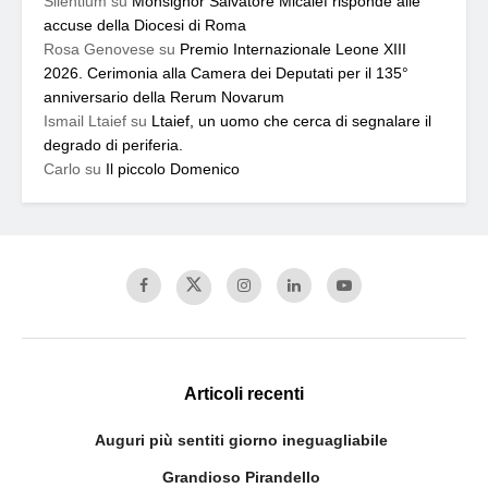
Silentium
su
Monsignor Salvatore Micalef risponde alle
accuse della Diocesi di Roma
Rosa Genovese
su
Premio Internazionale Leone XIII
2026. Cerimonia alla Camera dei Deputati per il 135°
anniversario della Rerum Novarum
Ismail Ltaief
su
Ltaief, un uomo che cerca di segnalare il
degrado di periferia.
Carlo
su
Il piccolo Domenico
Articoli recenti
Auguri più sentiti giorno ineguagliabile
Grandioso Pirandello