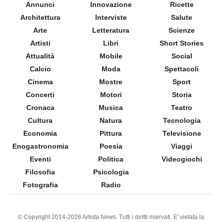
Annunci
Innovazione
Ricette
Architettura
Interviste
Salute
Arte
Letteratura
Scienze
Artisti
Libri
Short Stories
Attualità
Mobile
Social
Calcio
Moda
Spettacoli
Cinema
Mostre
Sport
Concerti
Motori
Storia
Cronaca
Musica
Teatro
Cultura
Natura
Tecnologia
Economia
Pittura
Televisione
Enogastronomia
Poesia
Viaggi
Eventi
Politica
Videogiochi
Filosofia
Psicologia
Fotografia
Radio
© Copyright 2014-2026 Artista News. Tutti i diritti riservati. E' vietata la