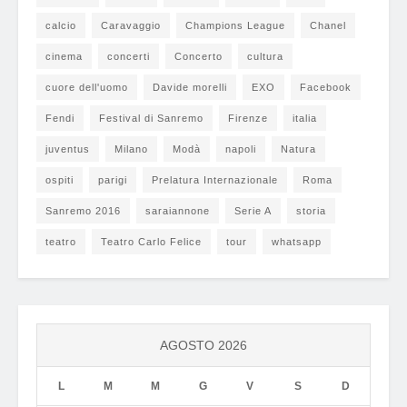
calcio
Caravaggio
Champions League
Chanel
cinema
concerti
Concerto
cultura
cuore dell'uomo
Davide morelli
EXO
Facebook
Fendi
Festival di Sanremo
Firenze
italia
juventus
Milano
Modà
napoli
Natura
ospiti
parigi
Prelatura Internazionale
Roma
Sanremo 2016
saraiannone
Serie A
storia
teatro
Teatro Carlo Felice
tour
whatsapp
AGOSTO 2026
L
M
M
G
V
S
D