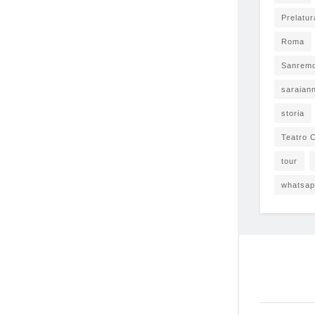
Prelatur
Roma
Sanrem
saraian
storia
Teatro C
tour
whatsa