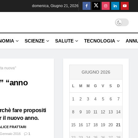
domenica, Giugno 21, 2026
NOMIA
SCIENZE
SALUTE
TECNOLOGIA
ANNU
ita nuova"
GIUGNO 2026
6” “anno
L
M
M
G
V
S
D
1
2
3
4
5
6
7
rchè fare propositi
8
9
10
11
12
13
14
r il nuovo anno.
15
16
17
18
19
20
21
ALICE FRATTARI
Gennaio 2016
1
22
23
24
25
26
27
28