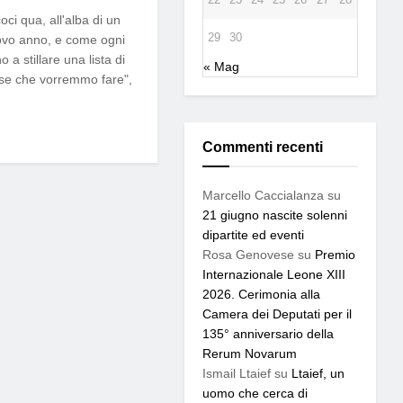
oci qua, all'alba di un
29
30
vo anno, e come ogni
o a stillare una lista di
« Mag
se che vorremmo fare",
Commenti recenti
Marcello Caccialanza
su
21 giugno nascite solenni
dipartite ed eventi
Rosa Genovese
su
Premio
Internazionale Leone XIII
2026. Cerimonia alla
Camera dei Deputati per il
135° anniversario della
Rerum Novarum
Ismail Ltaief
su
Ltaief, un
uomo che cerca di