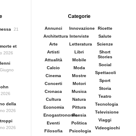
e
Categorie
Annunci
Innovazione
Ricette
messa
21
Architettura
Interviste
Salute
Arte
Letteratura
Scienze
morte et
Artisti
Libri
Short
o 2026
Stories
Attualità
Mobile
lenni
Social
Calcio
Moda
 Giugno
Spettacoli
Cinema
Mostre
Sport
Concerti
Motori
John
Storia
Cronaca
Musica
 2026
Teatro
Cultura
Natura
no della
Tecnologia
Economia
Pittura
gno 2026
Televisione
Enogastronomia
Poesia
Viaggi
troppi
Eventi
Politica
gno 2026
Videogiochi
Filosofia
Psicologia