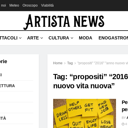
 noi
Meteo
Oroscopo
Viabilità
TTACOLI
ARTE
CULTURA
MODA
ENOGASTRO
rie
Home
Tag
"propositi" "2016" "anno nuovo v
Tag:
“propositi” “201
I
nuovo vita nuova”
ETTURA
Pe
pe
ITÀ
BY
4 