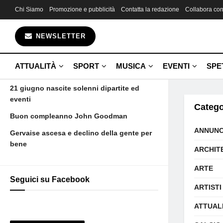
Chi Siamo
Promozione e pubblicità
Contatta la redazione
Collabora con
Gli ultimi articoli
NEWSLETTER
Fin da bambina una promessa
Aujourd’hui maman est morte et voilà
ATTUALITÀ
SPORT
MUSICA
EVENTI
SPE
Camus
21 giugno nascite solenni dipartite ed
eventi
Catego
Buon compleanno John Goodman
ANNUNC
Gervaise ascesa e declino della gente per
bene
ARCHIT
ARTE
Seguici su Facebook
ARTISTI
ATTUAL