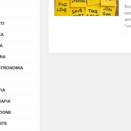
Ecc
nuo
ann
TI
"co
...
CA
A
IA
STRONOMIA
FIA
AFIA
ZIONE
STE