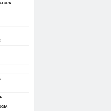
ATURA
E
A
A
OGIA