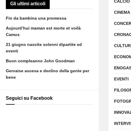
CALCIO
Gli ultimi articoli
CINEMA
Fin da bambina una promessa
CONCER
Aujourd’hui maman est morte et voilà
Camus
CRONA
21 giugno nascite solenni dipartite ed
CULTUR
eventi
ECONOM
Buon compleanno John Goodman
ENOGA
Gervaise ascesa e declino della gente per
bene
EVENTI
FILOSO
Seguici su Facebook
FOTOGR
INNOVA
INTERVI