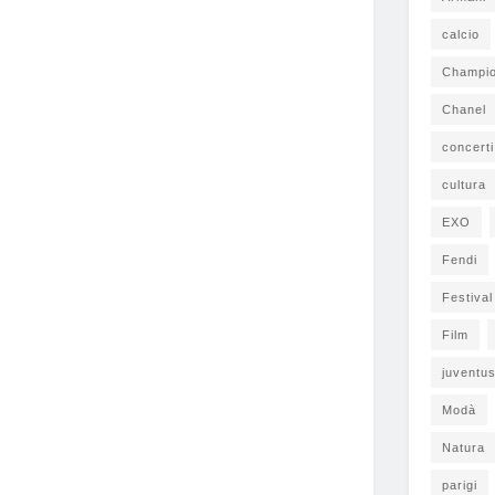
calcio
Champi
Chanel
concerti
cultura
EXO
Fendi
Festiva
Film
juventu
Modà
Natura
parigi