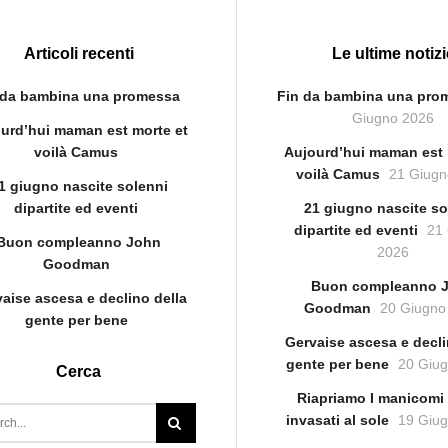
Articoli recenti
Le ultime notizi
 da bambina una promessa
Fin da bambina una pro
Giugno 2026
urd’hui maman est morte et
voilà Camus
Aujourd’hui maman est 
voilà Camus
21 Giugn
1 giugno nascite solenni
dipartite ed eventi
21 giugno nascite so
dipartite ed eventi
21
Buon compleanno John
2026
Goodman
Buon compleanno 
aise ascesa e declino della
Goodman
20 Giugno
gente per bene
Gervaise ascesa e decli
gente per bene
20 Giu
Cerca
Riapriamo I manicomi 
invasati al sole
19 Giu