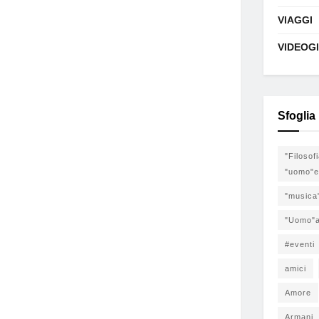
VIAGGI
VIDEOG
Sfoglia
"Filosof
"uomo"e
"musica
"Uomo"a
#eventi
amici
Amore
Armani