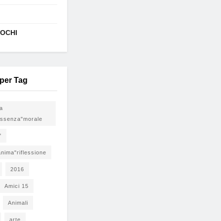
IOCHI
 per Tag
ia
ssenza"morale
"
nima"riflessione
2016
Amici 15
Animali
arte