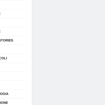
E
E
STORIES
COLI
OGIA
SIONE