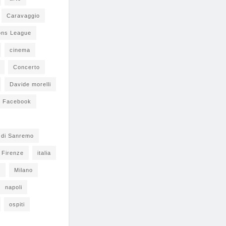
Caravaggio
ons League
cinema
Concerto
Davide morelli
Facebook
l di Sanremo
Firenze
italia
s
Milano
napoli
ospiti