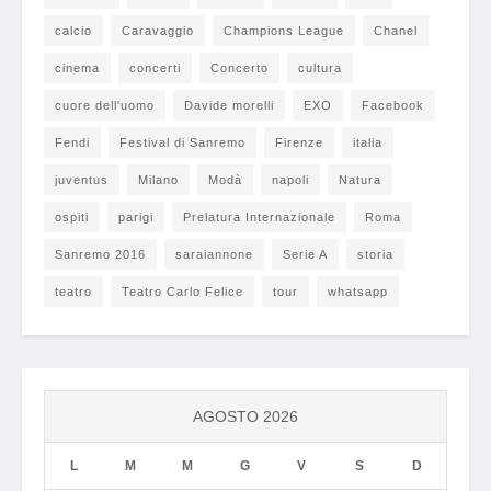
calcio
Caravaggio
Champions League
Chanel
cinema
concerti
Concerto
cultura
cuore dell'uomo
Davide morelli
EXO
Facebook
Fendi
Festival di Sanremo
Firenze
italia
juventus
Milano
Modà
napoli
Natura
ospiti
parigi
Prelatura Internazionale
Roma
Sanremo 2016
saraiannone
Serie A
storia
teatro
Teatro Carlo Felice
tour
whatsapp
AGOSTO 2026
L
M
M
G
V
S
D