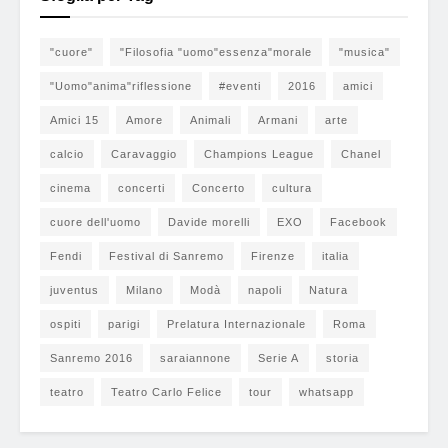
"cuore"
"Filosofia "uomo"essenza"morale
"musica"
"Uomo"anima"riflessione
#eventi
2016
amici
Amici 15
Amore
Animali
Armani
arte
calcio
Caravaggio
Champions League
Chanel
cinema
concerti
Concerto
cultura
cuore dell'uomo
Davide morelli
EXO
Facebook
Fendi
Festival di Sanremo
Firenze
italia
juventus
Milano
Modà
napoli
Natura
ospiti
parigi
Prelatura Internazionale
Roma
Sanremo 2016
saraiannone
Serie A
storia
teatro
Teatro Carlo Felice
tour
whatsapp