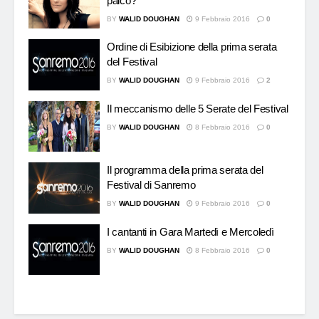
palco?
BY
WALID DOUGHAN
9 Febbraio 2016
0
Ordine di Esibizione della prima serata
del Festival
BY
WALID DOUGHAN
9 Febbraio 2016
2
Il meccanismo delle 5 Serate del Festival
BY
WALID DOUGHAN
8 Febbraio 2016
0
Il programma della prima serata del
Festival di Sanremo
BY
WALID DOUGHAN
9 Febbraio 2016
0
I cantanti in Gara Martedì e Mercoledì
BY
WALID DOUGHAN
8 Febbraio 2016
0