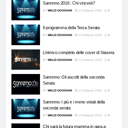
Sanremo 2016 : Chi vincerà?
BY
WALID DOUGHAN
11 Febbraio 2016
0
Il programma della Terza Serata
BY
WALID DOUGHAN
11 Febbraio 2016
0
L’elenco completo delle cover di Stasera
BY
WALID DOUGHAN
11 Febbraio 2016
0
Sanremo: Gli ascolti della seconda
Serata
BY
WALID DOUGHAN
11 Febbraio 2016
0
Sanremo: I più e i meno votati della
seconda serata
BY
WALID DOUGHAN
11 Febbraio 2016
0
Chi sarà la futura mamma in gara a