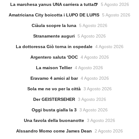
La marchesa yanus UNA carriera a tutta🍺
5 Agosto 2026
Amatriciana City boicotta i LUPO DE LUPIS
5 Agosto 2026
Ciàula scopre la luna
5 Agosto 2026
Stranamente auguri
5 Agosto 2026
La dottoressa Giò torna in ospedale
4 Agosto 2026
Argentero saluta ‘DOC
4 Agosto 2026
La maison Tellier
4 Agosto 2026
Eravamo 4 amici al bar
4 Agosto 2026
Sola me ne vo per la città
3 Agosto 2026
Der GEISTERSEHER
3 Agosto 2026
Oggi busta gialla la 3
3 Agosto 2026
Una favola della buonanotte
3 Agosto 2026
Alssandro Momo come James Dean
2 Agosto 2026