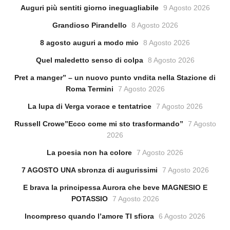
Auguri più sentiti giorno ineguagliabile
9 Agosto 2026
Grandioso Pirandello
8 Agosto 2026
8 agosto auguri a modo mio
8 Agosto 2026
Quel maledetto senso di colpa
8 Agosto 2026
Pret a manger” – un nuovo punto vndita nella Stazione di
Roma Termini
7 Agosto 2026
La lupa di Verga vorace e tentatrice
7 Agosto 2026
Russell Crowe”Ecco come mi sto trasformando”
7 Agosto
2026
La poesia non ha colore
7 Agosto 2026
7 AGOSTO UNA sbronza di augurissimi
7 Agosto 2026
E brava la principessa Aurora che beve MAGNESIO E
POTASSIO
7 Agosto 2026
Incompreso quando l’amore TI sfiora
6 Agosto 2026