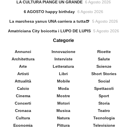
LA CULTURA PIANGE UN GRANDE
6 Agosto 2026
6 AGOSTO happy birthday
6 Agosto 2026
La marchesa yanus UNA carriera a tutta🍺
5 Agosto 2026
Amatriciana City boicotta i LUPO DE LUPIS
5 Agosto 2026
Categorie
Annunci
Innovazione
Ricette
Architettura
Interviste
Salute
Arte
Letteratura
Scienze
Artisti
Libri
Short Stories
Attualità
Mobile
Social
Calcio
Moda
Spettacoli
Cinema
Mostre
Sport
Concerti
Motori
Storia
Cronaca
Musica
Teatro
Cultura
Natura
Tecnologia
Economia
Pittura
Televisione