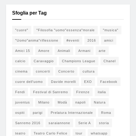
Sfoglia per Tag
"cuore"
"Filosofia "uomo"essenza"morale
"musica"
"Uomo"anima"riflessione
#eventi
2016
amici
Amici 15
Amore
Animali
Armani
arte
calcio
Caravaggio
Champions League
Chanel
cinema
concerti
Concerto
cultura
cuore dell'uomo
Davide morelli
EXO
Facebook
Fendi
Festival di Sanremo
Firenze
italia
juventus
Milano
Modà
napoli
Natura
ospiti
parigi
Prelatura Internazionale
Roma
Sanremo 2016
saraiannone
Serie A
storia
teatro
Teatro Carlo Felice
tour
whatsapp