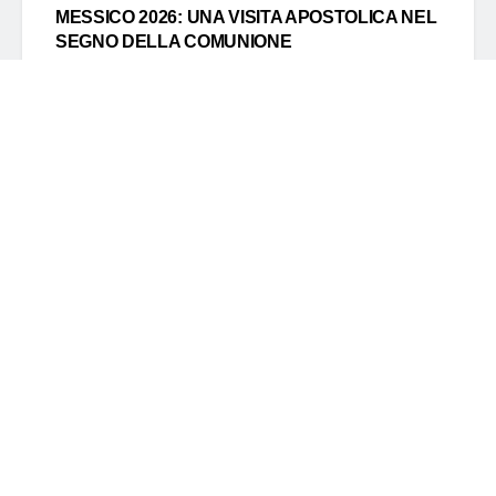
MESSICO 2026: UNA VISITA APOSTOLICA NEL
SEGNO DELLA COMUNIONE
BY
S. E. SALVATORE MICALEF
9 Agosto 2026
Il 2 agosto 2026 ha rappresentato una giornata di
particolare intensità ecclesiale e spirituale nel viaggio
in Messico di S....
DETAILS
READ MORE
8 agosto auguri a modo mio
8 Agosto 2026
Russell Crowe”Ecco come mi sto trasformando”
7 Agosto 2026
Lascia un commento