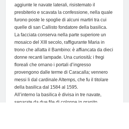
aggiunte le navate laterali, risistemato il
presbiterio e scavata la confessione, nella quale
furono poste le spoglie di alcuni martiri tra cui
quelle di san Callisto fondatore della basilica.
La facciata conserva nella parte superiore un
mosaico del XIII secolo, raffigurante Maria in
trono che allatta il Bambino: è affiancata da dieci
donne recanti lampade. Una curiosità: i fregi
floreali che ornano i portali d’ingresso
provengono dalle terme di Caracalla; vennero
messi li dal cardinale Altemps, che fu il titolare
della basilica dal 1584 al 1595.
All’interno la basilica è divisa in tre navate,
separate da due file di colonne in granito
egiziano. Notevole è la presenza di marmi di
spoglio presi non solo dalle già citate terme di
Caracalla, ma da altri monumenti romani antichi.