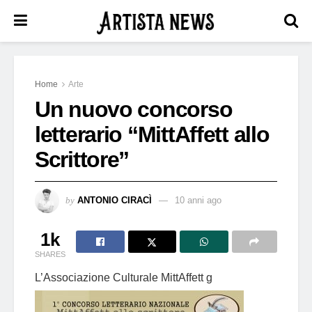
Home
Arte
Un nuovo concorso
letterario “MittAffett allo
Scrittore”
by
ANTONIO CIRACÌ
10 anni ago
1k
SHARES
L’Associazione Culturale MittAffett g