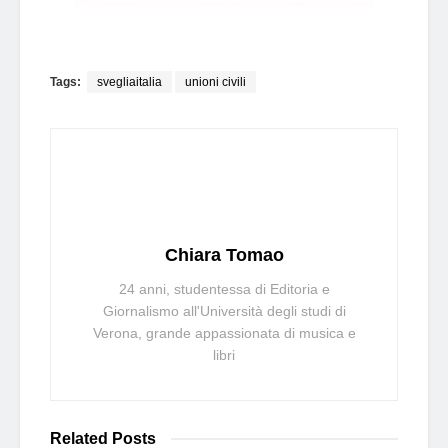
Tags:
svegliaitalia
unioni civili
Chiara Tomao
24 anni, studentessa di Editoria e
Giornalismo all'Università degli studi di
Verona, grande appassionata di musica e
libri
Related
Posts