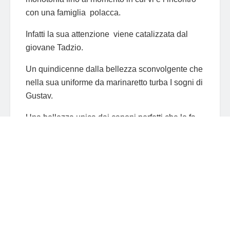
con una famiglia polacca.
Infatti la sua attenzione viene catalizzata dal
giovane Tadzio.
Un quindicenne dalla bellezza sconvolgente che
nella sua uniforme da marinaretto turba I sogni di
Gustav.
Una bellezza unica dai canoni perfetti che lo fa
apparire all’occhio altrui come giovane adone
modello di uno scultore greco in piena estasi
classicheggiante.
Gustav ne è rapito totalmente plagiato.
È Il suo messaggero alato che lo condurrà al
sublime.