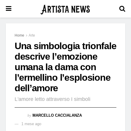
Home
Arte
Una simbologia trionfale
descrive l’emozione
umana la dama con
l’ermellino l’esplosione
dell’amore
L'amore letto attraverso I simboli
by
MARCELLO CACCIALANZA
1 mese ago