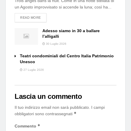
Trois anges dans la nuit. Come in una notte stellata di
un Agosto improvvisato si accende la luna; così ha...
DETAILS
READ MORE
Adesso siamo in 30 a ballare
l’alligalli
30 Luglio 2026
Teatri condominiali del Centro Italia Patrimonio
Unesco
27 Luglio 2026
Lascia un commento
Il tuo indirizzo email non sarà pubblicato.
I campi
*
obbligatori sono contrassegnati
*
Commento