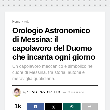
Home
Arte
Orologio Astronomico
di Messina: il
capolavoro del Duomo
che incanta ogni giorno
Un capolavoro meccanico e simbolico nel
cuore di Messina, tra storia, automi e
meraviglia quotidiana.
by
SILVIA PASTORELLO
3 mesi ago
1k