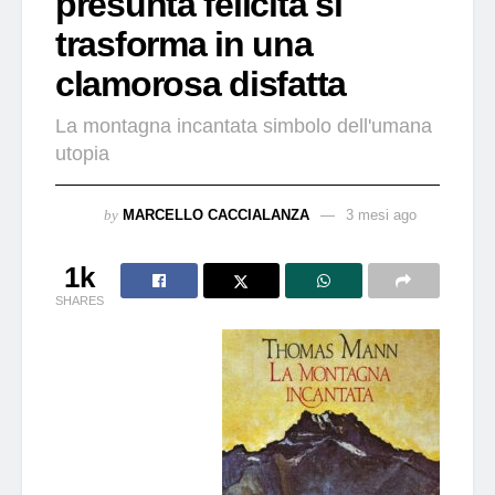
presunta felicità si
trasforma in una
clamorosa disfatta
La montagna incantata simbolo dell'umana
utopia
by
MARCELLO CACCIALANZA
3 mesi ago
1k
SHARES