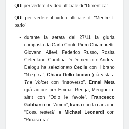
QUI
per vedere il video ufficiale di “Dimentica”
QUI
per vedere il video ufficiale di “Mentre ti
parlo”
durante la serata del 27/11 la giuria
composta da Carlo Conti, Piero Chiambretti,
Giovanni Allevi, Federico Russo, Rosita
Celentano, Carolina Di Domenico e Andrea
Delogu ha selezionato
Cecile
con il brano
“N.e.g.r.a”,
Chiara Dello Iacovo
(già vista a
The Voice
) con “Introverso”,
Ermal Meta
(già autore per Emma, Renga, Mengoni e
altri) con “Odio le favole”,
Francesco
Gabbani
con “Amen”,
Irama
con la canzone
“Cosa resterà” e
Michael Leonardi
con
“Rinascerai”.