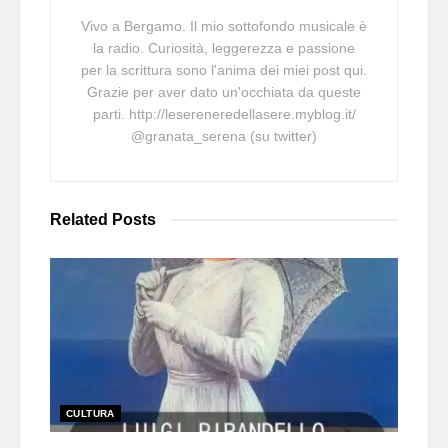
Vivo a Bergamo. Il mio sottofondo musicale è
la radio. Curiosità, leggerezza e passione
per la scrittura sono l'anima dei miei post qui.
Grazie per aver dato un'occhiata da queste
parti. http://lesereneredellasere.myblog.it/
@granata_serena (su twitter)
Related
Posts
CULTURA