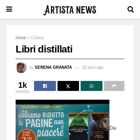
Home
Cultura
Libri distillati
by
SERENA GRANATA
10 anni ago
1k
SHARES
Da