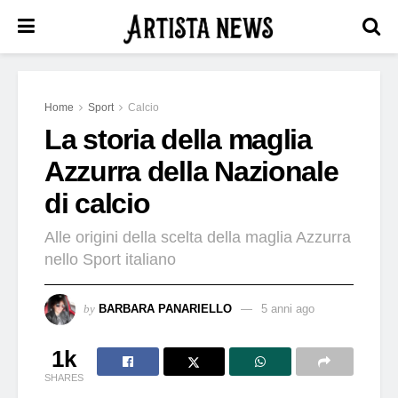
Home
Sport
Calcio
La storia della maglia
Azzurra della Nazionale
di calcio
Alle origini della scelta della maglia Azzurra
nello Sport italiano
by
BARBARA PANARIELLO
5 anni ago
1k
SHARES