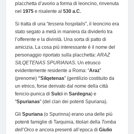
placchetta d’avorio a forma di leoncino, rinvenuta
nel
1975
e risalente al
530 a.C.
Si tratta di una “
tessera hospitalis
”, il leoncino era
stato segato a metà in maniera da dividerlo tra
l’offerente e la divinità. Una sorta di patto di
amicizia. La cosa più interessante è il nome del
personaggio riportato sulla placchetta:
ARAZ
SILQETENAS SPURIANAS
. Un etrusco
evidentemente residente a Roma: “
Araz
”
(prenome)
“Silqetenas
” (gentilizio costituito da
un etnico, forse derivato dal nome della città
fenicio-punica di
Sulci
in
Sardegna
) e
“
Spurianas
” (del clan dei potenti Spuriana).
Gli
Spuriana
(o Spurinna) erano una delle più
potenti famiglie di Tarquinia, titolari della
Tomba
dell’Orco
e ancora presenti all’epoca di
Giulio