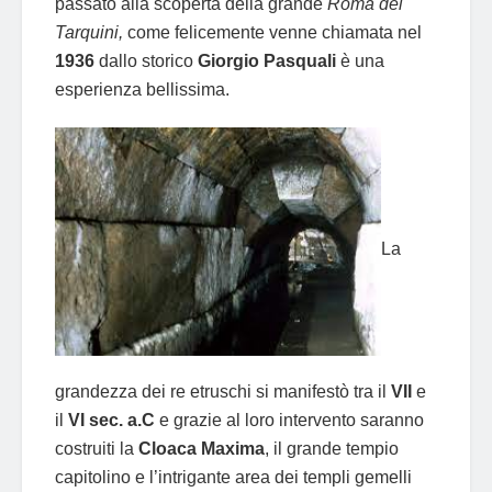
passato alla scoperta della grande
Roma dei
Tarquini,
come felicemente venne chiamata nel
1936
dallo storico
Giorgio Pasquali
è una
esperienza bellissima.
La
grandezza dei re etruschi si manifestò tra il
VII
e
il
VI sec. a.C
e grazie al loro intervento saranno
costruiti la
Cloaca Maxima
, il grande tempio
capitolino e l’intrigante area dei templi gemelli