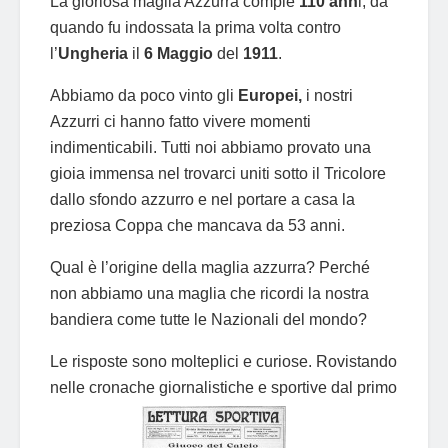
La gloriosa maglia Azzurra compie
110 ann
i, da
quando fu indossata la prima volta contro
l’
Ungheria
il
6
Maggio
del
1911
.
Abbiamo da poco vinto gli
Europei,
i nostri
Azzurri ci hanno fatto vivere momenti
indimenticabili. Tutti noi abbiamo provato una
gioia immensa nel trovarci uniti sotto il Tricolore
dallo sfondo azzurro e nel portare a casa la
preziosa Coppa che mancava da 53 anni.
Qual è l’origine della maglia azzurra? Perché
non abbiamo una maglia che ricordi la nostra
bandiera come tutte le Nazionali del mondo?
Le risposte sono molteplici e curiose. Rovistando
nelle cronache giornalistiche e sportive dal primo