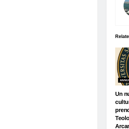
Relat
ANNU
Un nu
cultu
prend
Teol
Arca