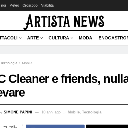
 noi
Meteo
Oroscopo
Viabilità
TTACOLI
ARTE
CULTURA
MODA
ENOGASTRO
Tecnologia
Mobile
C Cleaner e friends, null
levare
by
SIMONE PAPINI
10 anni ago
in
Mobile
,
Tecnologia