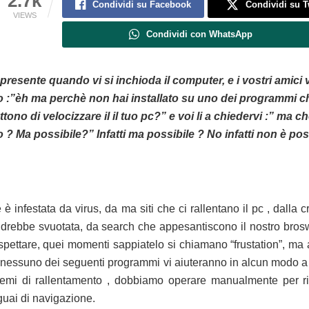
2.7k
Condividi su Facebook
Condividi su T
VIEWS
Condividi con WhatsApp
presente quando vi si inchioda il computer, e i vostri amici v
 :”èh ma perchè non hai installato su uno dei programmi ch
tono di velocizzare il il tuo pc?” e voi li a chiedervi :” ma c
 ? Ma possibile?” Infatti ma possibile ? No infatti non è pos
 è infestata da virus, da ma siti che ci rallentano il pc , dalla 
drebbe svuotata, da search che appesantiscono il nostro brosw
aspettare, quei momenti sappiatelo si chiamano “frustation”, ma a
 nessuno dei seguenti programmi vi aiuteranno in alcun modo a 
lemi di rallentamento , dobbiamo operare manualmente per ri
 guai di navigazione.