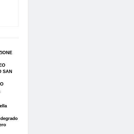
ZIONE
EO
O SAN
LO
6
ella
e degrado
ero