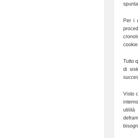
spuntat
Per i 
proced
cronol
cookie
Tutto q
di sis
succes
Visto 
interno
utilit
defram
bisogn