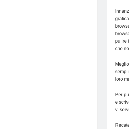
Innan
grafic
browse
browser
pulire
che no
Megli
sempli
loro m
Per pul
e scriv
vi serv
Recate