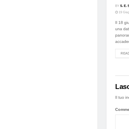
BY
S. E
19 Giu
Il 18 g
una dat
panoram
accadem
REA
Las
Il tuo i
Comm