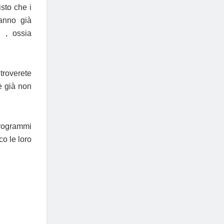
sto che i
hanno già
o , ossia
troverete
è già non
rogrammi
o le loro