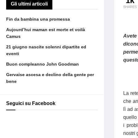
1k
Gli ultimi articoli
SHARES
Fin da bambina una promessa
Aujourd’hui maman est morte et voilà
Avete 
Camus
dicono
21 giugno nascite solenni dipartite ed
permet
eventi
questo
Buon compleanno John Goodman
Gervaise ascesa e declino della gente per
bene
La rete
che an
Seguici su Facebook
lì ad 
quello
i prob
nostri