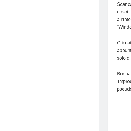
Scaric
nostri
all’in
“Windo
Clicca
appunt
solo d
Buona
improb
pseud