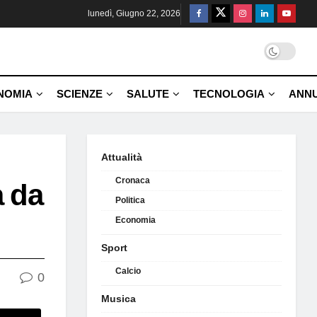
lunedì, Giugno 22, 2026
NOMIA
SCIENZE
SALUTE
TECNOLOGIA
ANNU
Attualità
Cronaca
a da
Politica
Economia
Sport
Calcio
0
Musica