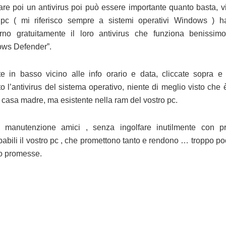
are poi un antivirus poi può essere importante quanto basta, vi
 pc ( mi riferisco sempre a sistemi operativi Windows ) 
terno gratuitamente il loro antivirus che funziona benissim
ws Defender”.
te in basso vicino alle info orario e data, cliccate sopra e 
o l’antivirus del sistema operativo, niente di meglio visto che 
i casa madre, ma esistente nella ram del vostro pc.
 manutenzione amici , senza ingolfare inutilmente con p
abili il vostro pc , che promettono tanto e rendono … troppo poc
o promesse.