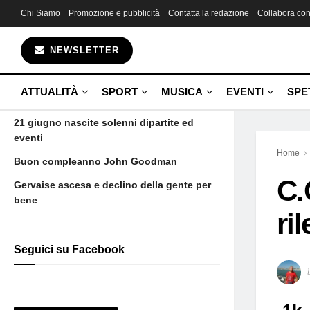
Chi Siamo
Promozione e pubblicità
Contatta la redazione
Collabora con
Gli ultimi articoli
NEWSLETTER
Fin da bambina una promessa
Aujourd’hui maman est morte et voilà
ATTUALITÀ
SPORT
MUSICA
EVENTI
SPE
Camus
21 giugno nascite solenni dipartite ed
eventi
Home
Buon compleanno John Goodman
C.
Gervaise ascesa e declino della gente per
bene
ri
Seguici su Facebook