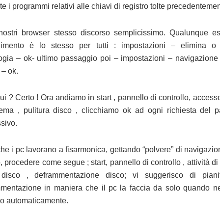
e i programmi relativi alle chiavi di registro tolte precedentemen
nostri browser stesso discorso semplicissimo. Qualunque es
imento è lo stesso per tutti : impostazioni – elimina o 
ogia – ok- ultimo passaggio poi – impostazioni – navigazione
 – ok.
ui ? Certo ! Ora andiamo in start , pannello di controllo, accessori
tema , pulitura disco , clicchiamo ok ad ogni richiesta del 
sivo.
che i pc lavorano a fisarmonica, gettando “polvere” di navigazio
, procedere come segue ; start, pannello di controllo , attività di
à disco , deframmentazione disco; vi suggerisco di piani
mentazione in maniera che il pc la faccia da solo quando ne
o automaticamente.