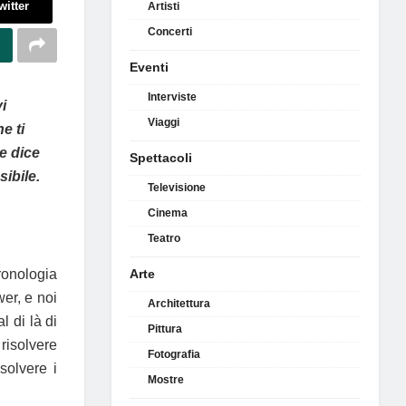
witter
Artisti
Concerti
Eventi
Interviste
i
Viaggi
e ti
he dice
Spettacoli
sibile.
Televisione
Cinema
Teatro
cronologia
Arte
er, e noi
Architettura
l di là di
Pittura
risolvere
Fotografia
solvere i
Mostre