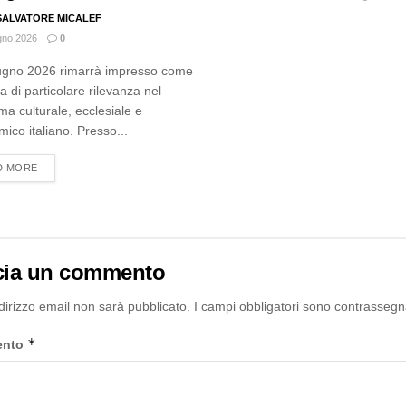
. SALVATORE MICALEF
gno 2026
0
iugno 2026 rimarrà impresso come
a di particolare rilevanza nel
a culturale, ecclesiale e
ico italiano. Presso...
DETAILS
D MORE
cia un commento
ndirizzo email non sarà pubblicato.
I campi obbligatori sono contrassegn
*
ento