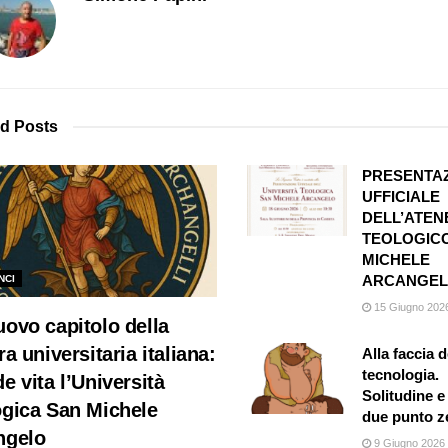
ed
Posts
PRESENTA
UFFICIALE
DELL’ATEN
TEOLOGIC
MICHELE
ARCANGE
NCI
15 Giugno 202
ovo capitolo della
ra universitaria italiana:
Alla faccia d
tecnologia.
e vita l’Università
Solitudine 
ogica San Michele
due punto z
ngelo
9 Giugno 2026