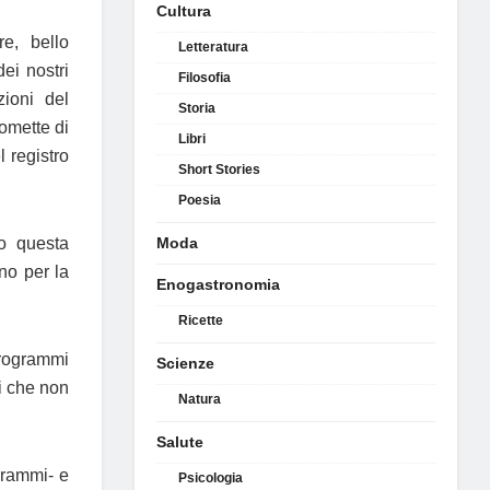
Cultura
e, bello
Letteratura
ei nostri
Filosofia
ioni del
Storia
romette di
Libri
l registro
Short Stories
Poesia
o questa
Moda
rno per la
Enogastronomia
Ricette
 programmi
Scienze
mi che non
Natura
Salute
ogrammi- e
Psicologia