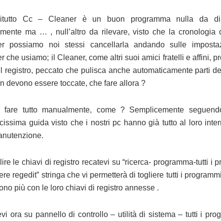
zitutto Cc – Cleaner è un buon programma nulla da dir
amente ma … , null’altro da rilevare, visto che la cronologia d
r possiamo noi stessi cancellarla andando sulle impostaz
 che usiamo; il Cleaner, come altri suoi amici fratelli e affini, p
 il registro, peccato che pulisca anche automaticamente parti de
n devono essere toccate, che fare allora ?
o fare tutto manualmente, come ? Semplicemente seguend
cissima guida visto che i nostri pc hanno già tutto al loro inte
anutenzione.
ire le chiavi di registro recatevi su “ricerca- programma-tutti i
ere regedit” stringa che vi permetterà di togliere tutti i program
ono più con le loro chiavi di registro annesse .
vi ora su pannello di controllo – utilità di sistema – tutti i pr