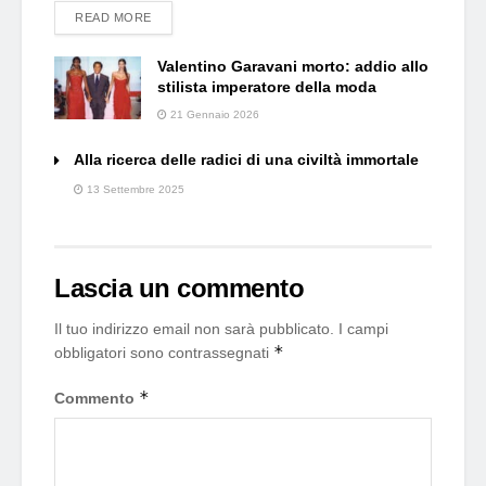
DETAILS
READ MORE
Valentino Garavani morto: addio allo
stilista imperatore della moda
21 Gennaio 2026
Alla ricerca delle radici di una civiltà immortale
13 Settembre 2025
Lascia un commento
Il tuo indirizzo email non sarà pubblicato.
I campi
*
obbligatori sono contrassegnati
*
Commento