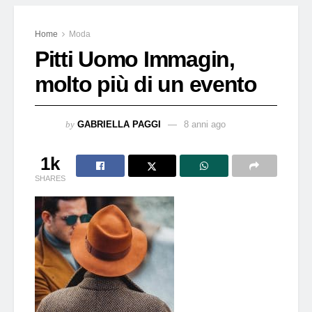
Home
Moda
Pitti Uomo Immagin,
molto più di un evento
by
GABRIELLA PAGGI
8 anni ago
1k
SHARES